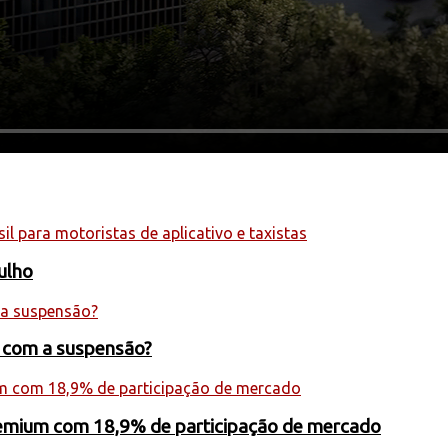
julho
s com a suspensão?
premium com 18,9% de participação de mercado