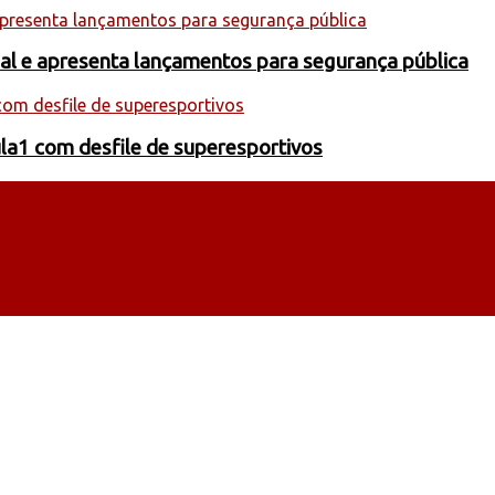
onal e apresenta lançamentos para segurança pública
la1 com desfile de superesportivos