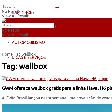
No Result
CAMINHÕES
View All Result
ÔNIBUS
No Result
View All Result
AUTOMOBILISMO
Home
Tag
wallbox
DICAS E SERVIÇOS
Tag:
wallbox
GWM oferece wallbox grátis para a linha Haval H6 pl
A GWM Brasil lançou nesta semana uma nova ação de vendas,