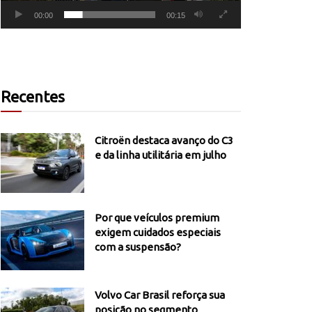
00:00
00:15
Recentes
Citroën destaca avanço do C3
e da linha utilitária em julho
Por que veículos premium
exigem cuidados especiais
com a suspensão?
Volvo Car Brasil reforça sua
posição no segmento