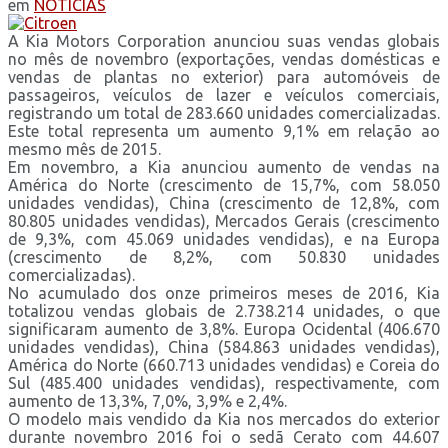
em
NOTÍCIAS
A Kia Motors Corporation anunciou suas vendas globais
no mês de novembro (exportações, vendas domésticas e
vendas de plantas no exterior) para automóveis de
passageiros, veículos de lazer e veículos comerciais,
registrando um total de 283.660 unidades comercializadas.
Este total representa um aumento 9,1% em relação ao
mesmo mês de 2015.
Em novembro, a Kia anunciou aumento de vendas na
América do Norte (crescimento de 15,7%, com 58.050
unidades vendidas), China (crescimento de 12,8%, com
80.805 unidades vendidas), Mercados Gerais (crescimento
de 9,3%, com 45.069 unidades vendidas), e na Europa
(crescimento de 8,2%, com 50.830 unidades
comercializadas).
No acumulado dos onze primeiros meses de 2016, Kia
totalizou vendas globais de 2.738.214 unidades, o que
significaram aumento de 3,8%. Europa Ocidental (406.670
unidades vendidas), China (584.863 unidades vendidas),
América do Norte (660.713 unidades vendidas) e Coreia do
Sul (485.400 unidades vendidas), respectivamente, com
aumento de 13,3%, 7,0%, 3,9% e 2,4%.
O modelo mais vendido da Kia nos mercados do exterior
durante novembro 2016 foi o sedã Cerato com 44.607