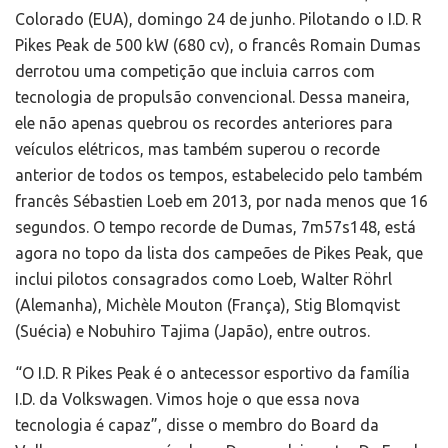
Colorado (EUA), domingo 24 de junho. Pilotando o I.D. R
Pikes Peak de 500 kW (680 cv), o francês Romain Dumas
derrotou uma competição que incluia carros com
tecnologia de propulsão convencional. Dessa maneira,
ele não apenas quebrou os recordes anteriores para
veículos elétricos, mas também superou o recorde
anterior de todos os tempos, estabelecido pelo também
francês Sébastien Loeb em 2013, por nada menos que 16
segundos. O tempo recorde de Dumas, 7m57s148, está
agora no topo da lista dos campeões de Pikes Peak, que
inclui pilotos consagrados como Loeb, Walter Röhrl
(Alemanha), Michèle Mouton (França), Stig Blomqvist
(Suécia) e Nobuhiro Tajima (Japão), entre outros.
“O I.D. R Pikes Peak é o antecessor esportivo da família
I.D. da Volkswagen. Vimos hoje o que essa nova
tecnologia é capaz”, disse o membro do Board da