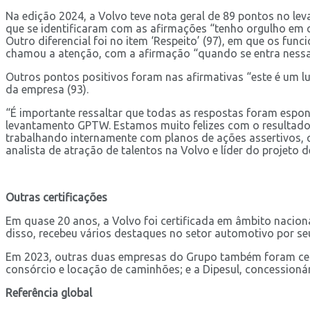
Na edição 2024, a Volvo teve nota geral de 89 pontos no le
que se identificaram com as afirmações “tenho orgulho em c
Outro diferencial foi no item ‘Respeito’ (97), em que os fu
chamou a atenção, com a afirmação “quando se entra nessa 
Outros pontos positivos foram nas afirmativas “este é um l
da empresa (93).
“É importante ressaltar que todas as respostas foram espon
levantamento GPTW. Estamos muito felizes com o resultad
trabalhando internamente com planos de ações assertivos, 
analista de atração de talentos na Volvo e líder do projeto 
Outras certificações
Em quase 20 anos, a Volvo foi certificada em âmbito nacion
disso, recebeu vários destaques no setor automotivo por seu
Em 2023, outras duas empresas do Grupo também foram certif
consórcio e locação de caminhões; e a Dipesul, concessionár
Referência global