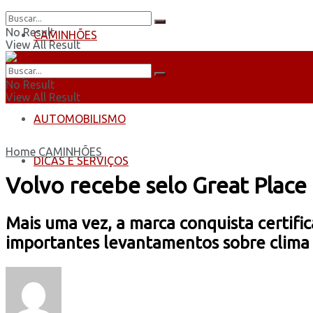
No Result
CAMINHÕES
View All Result
ÔNIBUS
No Result
View All Result
AUTOMOBILISMO
Home
CAMINHÕES
DICAS E SERVIÇOS
Volvo recebe selo Great Place
Mais uma vez, a marca conquista certif
importantes levantamentos sobre clima 