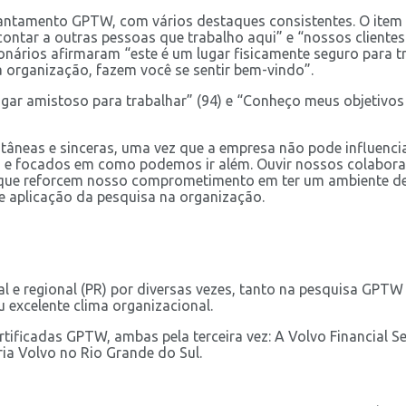
vantamento GPTW, com vários destaques consistentes. O item ‘
ontar a outras pessoas que trabalho aqui” e “nossos cliente
ncionários afirmaram “este é um lugar fisicamente seguro para
organização, fazem você se sentir bem-vindo”.
ugar amistoso para trabalhar” (94) e “Conheço meus objetivo
tâneas e sinceras, uma vez que a empresa não pode influenci
o e focados em como podemos ir além. Ouvir nossos colabor
que reforcem nosso comprometimento em ter um ambiente de tr
de aplicação da pesquisa na organização.
al e regional (PR) por diversas vezes, tanto na pesquisa GP
 excelente clima organizacional.
icadas GPTW, ambas pela terceira vez: A Volvo Financial Ser
ia Volvo no Rio Grande do Sul.