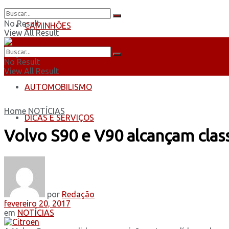
No Result
CAMINHÕES
View All Result
ÔNIBUS
No Result
View All Result
AUTOMOBILISMO
Home
NOTÍCIAS
DICAS E SERVIÇOS
Volvo S90 e V90 alcançam cla
por
Redação
fevereiro 20, 2017
em
NOTÍCIAS