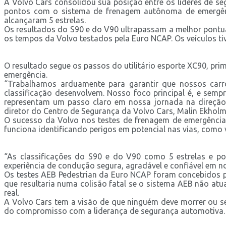
A Volvo Cars consolidou sua posição entre os líderes de s
pontos com o sistema de frenagem autônoma de emergênci
alcançaram 5 estrelas.
Os resultados do S90 e do V90 ultrapassam a melhor pontu
os tempos da Volvo testados pela Euro NCAP. Os veículos t
O resultado segue os passos do utilitário esporte XC90, p
emergência.
“Trabalhamos arduamente para garantir que nossos carr
classificação desenvolvem. Nosso foco principal é, e sem
representam um passo claro em nossa jornada na direção 
diretor do Centro de Segurança da Volvo Cars, Malin Ekholm
O sucesso da Volvo nos testes de frenagem de emergência
funciona identificando perigos em potencial nas vias, como v
“As classificações do S90 e do V90 como 5 estrelas e 
experiência de condução segura, agradável e confiável em n
Os testes AEB Pedestrian da Euro NCAP foram concebidos pa
que resultaria numa colisão fatal se o sistema AEB não at
real.
A Volvo Cars tem a visão de que ninguém deve morrer ou s
do compromisso com a liderança de segurança automotiva.