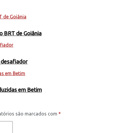
 o BRT de Goiânia
 desafiador
oduzidas em Betim
atórios são marcados com
*