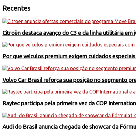
Recentes
Citroën destaca avanço do C3 e da linha utilitária em 
Por que veículos premium exigem cuidados especiai
Volvo Car Brasil reforça sua posição no segmento 
Raytec participa pela primeira vez da COP Internati
Audi do Brasil anuncia chegada de showcar da Fórmu