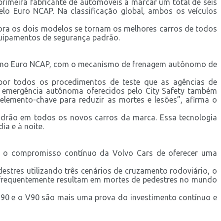
rimeira fabricante de automóveis a marcar um total de seis
o Euro NCAP. Na classificação global, ambos os veículos
ora os dois modelos se tornam os melhores carros de todos
equipamentos de segurança padrão.
ntos no Euro NCAP, com o mecanismo de frenagem autônomo de
por todos os procedimentos de teste que as agências de
de emergência autônoma oferecidos pelo City Safety também
emento-chave para reduzir as mortes e lesões”, afirma o
adrão em todos os novos carros da marca. Essa tecnologia
ia e à noite.
m o compromisso contínuo da Volvo Cars de oferecer uma
stres utilizando três cenários de cruzamento rodoviário, o
ue frequentemente resultam em mortes de pedestres no mundo
S90 e o V90 são mais uma prova do investimento contínuo e