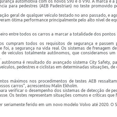
egurança automotiva com os novos S90 e o V90. A marca é a p
a para pedestres (AEB Padestrian) no teste promovido pel
ação geral de qualquer veículo testado no ano passado, e ag
iveram ótima performance principalmente pelo alto nível de 
rimeiro entre todos os carros a marcar a totalidade dos po
os cumpram todos os requisitos de segurança e passem 
pre foi, a segurança na vida real. Os sistemas de frenagem 
de veículos totalmente autônomos, que consideramos um el
.
 autônoma é resultado do avançado sistema City Safety, p
eículos, pedestres e ciclistas em determinadas situações, de d
pontos máximos nos procedimentos de testes AEB ressalta
ossos carros”, acrescentou Malin Ekholm.
ra verificar o desempenho dos sistemas de detecção de pede
uasse. Os testes representam situações comuns e críticas q
er seriamente ferido em um novo modelo Volvo até 2020. O 