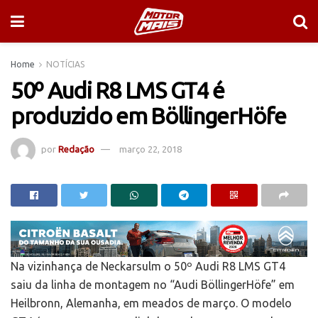
Home
NOTÍCIAS
50º Audi R8 LMS GT4 é
produzido em BöllingerHöfe
por
Redação
março 22, 2018
Na vizinhança de Neckarsulm o 50º Audi R8 LMS GT4
saiu da linha de montagem no “Audi BöllingerHöfe” em
Heilbronn, Alemanha, em meados de março. O modelo