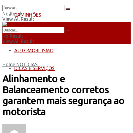
No Result
CAMINHÕES
View All Result
ÔNIBUS
No Result
View All Result
AUTOMOBILISMO
Home
NOTÍCIAS
DICAS E SERVIÇOS
Alinhamento e
Balanceamento corretos
garantem mais segurança ao
motorista