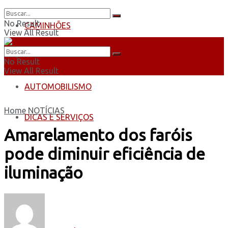
No Result
CAMINHÕES
View All Result
ÔNIBUS
No Result
View All Result
AUTOMOBILISMO
Home
NOTÍCIAS
DICAS E SERVIÇOS
Amarelamento dos faróis
pode diminuir eficiência de
iluminação