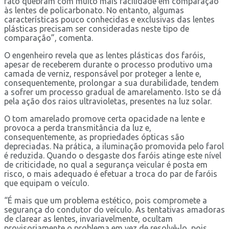
fato quebram com muito mais facilidade em comparação
às lentes de policarbonato. No entanto, algumas
características pouco conhecidas e exclusivas das lentes
plásticas precisam ser consideradas neste tipo de
comparação”, comenta.
O engenheiro revela que as lentes plásticas dos faróis,
apesar de receberem durante o processo produtivo uma
camada de verniz, responsável por proteger a lente e,
consequentemente, prolongar a sua durabilidade, tendem
a sofrer um processo gradual de amarelamento. Isto se dá
pela ação dos raios ultravioletas, presentes na luz solar.
O tom amarelado promove certa opacidade na lente e
provoca a perda transmitância da luz e,
consequentemente, as propriedades ópticas são
depreciadas. Na prática, a iluminação promovida pelo farol
é reduzida. Quando o desgaste dos faróis atinge este nível
de criticidade, no qual a segurança veicular é posta em
risco, o mais adequado é efetuar a troca do par de faróis
que equipam o veículo.
“É mais que um problema estético, pois compromete a
segurança do condutor do veículo. As tentativas amadoras
de clarear as lentes, invariavelmente, ocultam
provisoriamente o problema em vez de resolvê-lo, pois