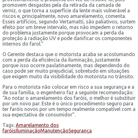
promovem desgastes pela da retirada da camada de
verniz, o que torna a superfície da lente mais vulnerável a
riscos e, principalmente, novo amarelamento, comenta.
Esses artifícios, segundo Vertamatti, são paliativos, surtem
efeito por um breve intervalo, mas não impedem o retorno
do problema justamente porque provocam a perda da
proteção à radiação UV e pode danificar os componentes
internos do farol.”
O Gerente destaca que o motorista acaba se acostumando
com a perda da eficiência da iluminação, justamente
porque isso ocorre paulatinamente, mas dependendo do
caso pode ser muito prejudicial, sobretudo em situações
que exigem muito da visibilidade do motorista no trânsito.
Para o motorista não colocar em risco a sua segurança e a
de sua família, o engenheiro faz a seguinte recomendação:
“Ao notar o amarelamento dos faróis, o melhor é substituir
por um novo par. Este é o único procedimento seguro para
ter faróis novos por um tempo realmente compatível com a
sua expectativa de consumidor”.
Tags:
Amarelamento dos
faróis
Iluminação
Manutenção
Segurança