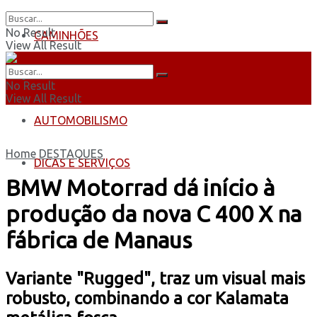
No Result
CAMINHÕES
View All Result
ÔNIBUS
No Result
View All Result
AUTOMOBILISMO
Home
DESTAQUES
DICAS E SERVIÇOS
BMW Motorrad dá início à
produção da nova C 400 X na
fábrica de Manaus
Variante "Rugged", traz um visual mais
robusto, combinando a cor Kalamata