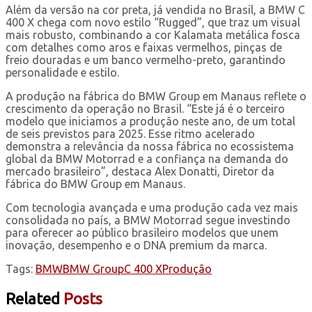
Além da versão na cor preta, já vendida no Brasil, a BMW C
400 X chega com novo estilo “Rugged”, que traz um visual
mais robusto, combinando a cor Kalamata metálica fosca
com detalhes como aros e faixas vermelhos, pinças de
freio douradas e um banco vermelho-preto, garantindo
personalidade e estilo.
A produção na fábrica do BMW Group em Manaus reflete o
crescimento da operação no Brasil. “Este já é o terceiro
modelo que iniciamos a produção neste ano, de um total
de seis previstos para 2025. Esse ritmo acelerado
demonstra a relevância da nossa fábrica no ecossistema
global da BMW Motorrad e a confiança na demanda do
mercado brasileiro”, destaca Alex Donatti, Diretor da
fábrica do BMW Group em Manaus.
Com tecnologia avançada e uma produção cada vez mais
consolidada no país, a BMW Motorrad segue investindo
para oferecer ao público brasileiro modelos que unem
inovação, desempenho e o DNA premium da marca.
Tags:
BMW
BMW Group
C 400 X
Produção
Related
Posts