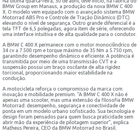
Na última quarta-feira, 30 de abril, teve início, na fábrica do
BMW Group em Manaus, a produção da nova BMW C 400
X. O modelo vem equipado com o avançado sistema BMW
Motorrad ABS Pro e Controle de Tração Dinâmico (DTC)
elevando o nível de segurança. Outro grande diferencial é a
tela TFT de 6,5 polegadas, agora item de série, oferecendo
uma interface intuitiva e de alta qualidade para o condutor.
A BMW C 400 X permanece com o motor monocilíndrico de
34 cv a 7.500 rpm e torque máximo de 35 Nm a 5.750 rpm,
garantindo desempenho dinâmico e eficiente. A potência é
transmitida por meio de uma transmissão CVT e a
suspensão possui um braço oscilante de alta rigidez
torcional, proporcionando maior estabilidade na
condução.
A motocicleta reforça o compromisso da marca com
inovação e mobilidade premium. “A BMW C 400 X não é
apenas uma scooter, mas uma extensão da filosofia BMW
Motorrad: desempenho, segurança e conectividade de
ponta em um modelo urbano sofisticado. Sua tecnologia e
design foram pensados para quem busca praticidade sem
abrir mão da experiência de pilotagem superior”, explica
Matheus Pereira, CEO da BMW Motorrad no Brasil.