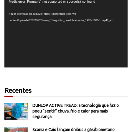
Tocador
Media error: Format(s) not supported or source(s) not found
de
vídeo
Fazer download do arquivo: https://motormais.com/wp-
content/uploads/2026/06/Citroen_Thiaguinho_desdobramento_1920x1080-1.mp4?_=1
Recentes
DUNLOP ACTIVE TREAD: a tecnologia que faz o
pneu “sentir” chuva, frio e calor para mais
segurança
Scania e Caio lançam ônibus a gás/biometano