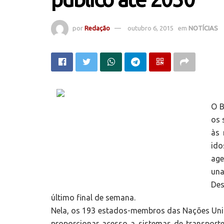
por
Redação
outubro 6, 2015
em
NOTÍCIAS
O B
os 
às 
ido
ag
un
Des
último final de semana.
Nela, os 193 estados-membros das Nações Unid
proporcionar acesso a sistemas de transporte