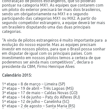
contratação de pilotos estrangeiros, que só poderão
pontuar na categoria MX1. As equipes que contarem com
um piloto do exterior precisará ter mais dois brasileiros,
sendo um obrigatoriamente na MX1 e o segundo
participando das categorias MX1 ou MX2. A partir do
segundo competidor estrangeiro, a equipe deverá ter mais
um brasileiro disputando uma das duas principais
categorias.
“A vinda de pilotos estrangeiros é muito importante para a
evolução do nosso esporte. Mas as equipes precisam
investir em nossos pilotos, para que o Brasil possa sonhar
em disputar de igual com os principais países. Com
investimento em nossos pilotos temos a certeza de que
poderemos ser ainda mais competitivos”, declara o
presidente da CBM, Firmo Henrique Alves
Calendário 2015:
1ª etapa – 8 de março – Limeira (SP)
2ª etapa – 19 de abril – Três Lagoas (MS)
3ª etapa – 17 de maio – Caldas Novas (GO)
4ª etapa – 14 de junho – Paty do Alferes (RJ)
5ª etapa – 12 de julho – Canelinha (SC)
6ª etapa – 2 de agosto – Santa Maria (RS)