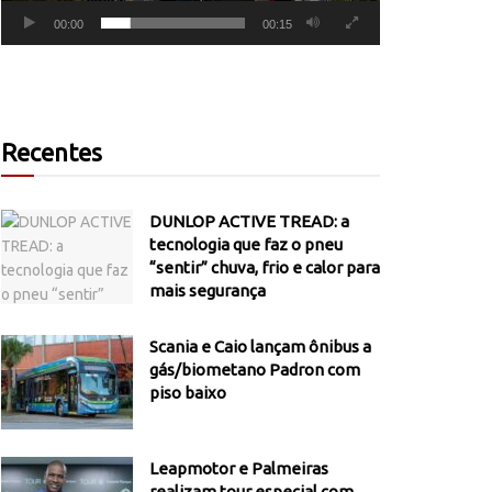
00:00
00:15
Recentes
DUNLOP ACTIVE TREAD: a
tecnologia que faz o pneu
“sentir” chuva, frio e calor para
mais segurança
Scania e Caio lançam ônibus a
gás/biometano Padron com
piso baixo
Leapmotor e Palmeiras
realizam tour especial com