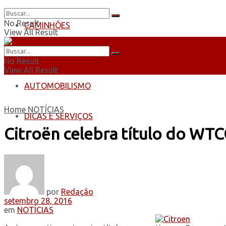
No Result
CAMINHÕES
View All Result
ÔNIBUS
No Result
View All Result
AUTOMOBILISMO
Home
NOTÍCIAS
DICAS E SERVIÇOS
Citroën celebra título do WTC
por
Redação
setembro 28, 2016
em
NOTÍCIAS