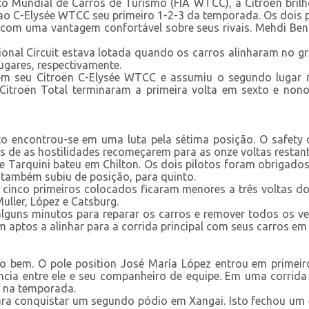
to Mundial de Carros de Turismo (FIA WTCC), a Citroën brilho
o C-Elysée WTCC seu primeiro 1-2-3 da temporada. Os dois pód
com uma vantagem confortável sobre seus rivais. Mehdi Ben
al Circuit estava lotada quando os carros alinharam no grid
ugares, respectivamente.
m seu Citroën C-Elysée WTCC e assumiu o segundo lugar no
Citroën Total terminaram a primeira volta em sexto e nono 
to encontrou-se em uma luta pela sétima posição. O safety 
de as hostilidades recomeçarem para as onze voltas restant
 Tarquini bateu em Chilton. Os dois pilotos foram obrigados 
ez também subiu de posição, para quinto.
s cinco primeiros colocados ficaram menores a três voltas do
uller, López e Catsburg.
guns minutos para reparar os carros e remover todos os ves
 aptos a alinhar para a corrida principal com seus carros em 
bem. O pole position José María López entrou em primeiro 
ncia entre ele e seu companheiro de equipe. Em uma corrid
a na temporada.
 para conquistar um segundo pódio em Xangai. Isto fechou um