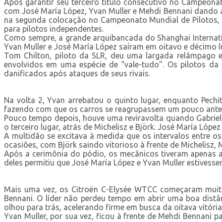
Após garantir seu terceiro título consecutivo no Campeona
com José María López, Yvan Muller e Mehdi Bennani dando a
na segunda colocação no Campeonato Mundial de Pilotos, 
para pilotos independentes.
Como sempre, a grande arquibancada do Shanghai Internation
Yvan Muller e José María López saíram em oitavo e décimo l
Tom Chilton, piloto da SLR, deu uma largada relâmpago e
envolvidos em uma espécie de “vale-tudo”. Os pilotos da 
danificados após ataques de seus rivais.
Na volta 2, Yvan arrebatou o quinto lugar, enquanto Pechi
fazendo com que os carros se reagrupassem um pouco antes 
Pouco tempo depois, houve uma reviravolta quando Gabriele
o terceiro lugar, atrás de Michelisz e Björk. José María Lóp
A multidão se excitava à medida que os intervalos entre o
ocasiões, com Björk saindo vitorioso à frente de Michelisz, M
Após a cerimônia do pódio, os mecânicos tiveram apenas al
deles permitiu que José María López e Yvan Muller estivessem
Mais uma vez, os Citroën C-Elysée WTCC começaram muito 
Bennani. O líder não perdeu tempo em abrir uma boa distâ
olhou para trás, acelerando firme em busca da oitava vitóri
Yvan Muller, por sua vez, ficou à frente de Mehdi Bennani