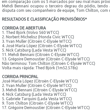
em comparação com os 5 marcados por seu rival mais pró
Mehdi Bennani ocupou o terceiro degrau do pódio, tendo 
disputa com seu companheiro de equipe, Tom Chilton, com 
RESULTADOS E CLASSIFICAÇÃO PROVISÓRIOS*
CORRIDA DE ABERTURA
1. Thed Björk (Volvo S60 WTCC)
2. Norbert Michelisz (Honda Civic WTCC)
3. Yvan Muller (Citroën C-Elysée WTCC)
4. José María López (Citroën C-Elysée WTCC)
5. Nick Catsburg (Lada Vesta WTCC)
11. Mehdi Bennani (Citroën C-Elysée WTCC)
13. Grégoire Demoustier (Citroën C-Elysée WTCC)
Não terminou: Tom Chilton (Citroën C-Elysée WTCC)
Volta mais rápida: Thed Björk (1m52.578s)
CORRIDA PRINCIPAL
José María López (Citroën C-Elysée WTCC)
2. Yvan Muller (Citroën C-Elysée WTCC)
3. Mehdi Bennani (Citroën C-Elysée WTCC)
4. Nick Catsburg (Lada Vesta WTCC)
5. Gabriele Tarquini (Lada Vesta WTCC)
9. Tom Chilton (Citroën C-Elysée WTCC)
17. Grégoire Demoustier (Citroën C-Elysée WTCC)