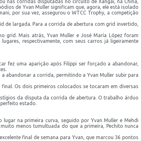
u nas corridas disputadas no circuito de Xangai, na China,
ios de Yvan Muller significam que, agora, ele está isolado
nani, por sua vez, assegurou o WTCC Trophy, a competição
 de largada. Para a corrida de abertura com grid invertido,
 grid. Mais atrás, Yvan Muller e José María López foram
lugares, respectivamente, com seus carros já ligeiramente
car fez uma aparição após Filippi ser forçado a abandonar,
es.
a abandonar a corrida, permitindo a Yvan Muller subir para
 final. Os dois primeiros colocados se tocaram em diversas
tígios da disputa da corrida de abertura. O trabalho árduo
perfeito estado.
lugar na primeira curva, seguido por Yvan Muller e Mehdi
a muito menos tumultuada do que a primeira, Pechito nunca
 excelente final de semana para Yvan, que marcou 36 pontos