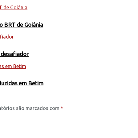
 o BRT de Goiânia
 desafiador
oduzidas em Betim
atórios são marcados com
*