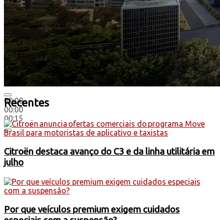
00:00
Recentes
00:00
00:15
Citroën destaca avanço do C3 e da linha utilitária em
julho
Por que veículos premium exigem cuidados