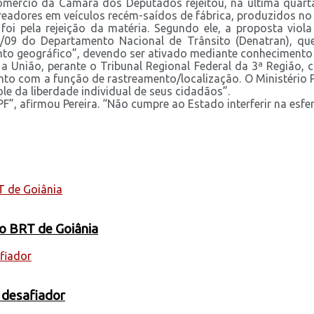
ércio da Câmara dos Deputados rejeitou, na última quarta-
treadores em veículos recém-saídos de fábrica, produzidos no
foi pela rejeição da matéria. Segundo ele, a proposta vio
3/09 do Departamento Nacional de Trânsito (Denatran), que
nto geográfico”, devendo ser ativado mediante conhecimento e
 a União, perante o Tribunal Regional Federal da 3ª Região, 
to com a função de rastreamento/localização. O Ministério P
e da liberdade individual de seus cidadãos”.
”, afirmou Pereira. “Não cumpre ao Estado interferir na esfera
 o BRT de Goiânia
 desafiador