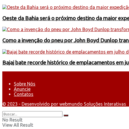
Oeste da Bahia será o próximo destino da maior exp
Como a invenção do pneu por John Boyd Dunlop trans
Bajaj bate recorde histórico de emplacamentos em j
Sobre Nós
Anuncie
Contatos
© 2023 - Desenvolvido por webmundo Soluções Interativas
No Result
View All Result