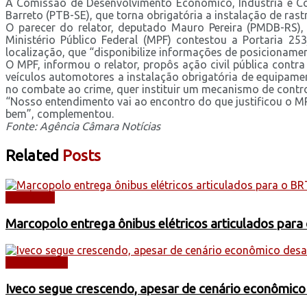
A Comissão de Desenvolvimento Econômico, Indústria e Com
Barreto (PTB-SE), que torna obrigatória a instalação de ras
O parecer do relator, deputado Mauro Pereira (PMDB-RS), 
Ministério Público Federal (MPF) contestou a Portaria 25
localização, que “disponibilize informações de posicioname
O MPF, informou o relator, propôs ação civil pública contra
veículos automotores a instalação obrigatória de equipamen
no combate ao crime, quer instituir um mecanismo de control
“Nosso entendimento vai ao encontro do que justificou o MPF
bem”, complementou.
Fonte: Agência Câmara Notícias
Related
Posts
NOTÍCIAS
Marcopolo entrega ônibus elétricos articulados para
CAMINHÕES
Iveco segue crescendo, apesar de cenário econômico