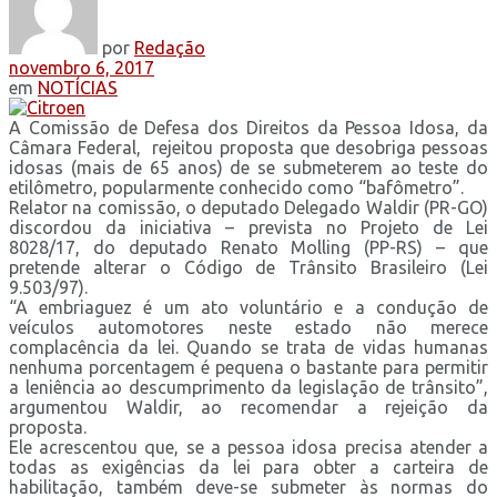
por
Redação
novembro 6, 2017
em
NOTÍCIAS
A Comissão de Defesa dos Direitos da Pessoa Idosa, da
Câmara Federal, rejeitou proposta que desobriga pessoas
idosas (mais de 65 anos) de se submeterem ao teste do
etilômetro, popularmente conhecido como “bafômetro”.
Relator na comissão, o deputado Delegado Waldir (PR-GO)
discordou da iniciativa – prevista no Projeto de Lei
8028/17, do deputado Renato Molling (PP-RS) – que
pretende alterar o Código de Trânsito Brasileiro (Lei
9.503/97).
“A embriaguez é um ato voluntário e a condução de
veículos automotores neste estado não merece
complacência da lei. Quando se trata de vidas humanas
nenhuma porcentagem é pequena o bastante para permitir
a leniência ao descumprimento da legislação de trânsito”,
argumentou Waldir, ao recomendar a rejeição da
proposta.
Ele acrescentou que, se a pessoa idosa precisa atender a
todas as exigências da lei para obter a carteira de
habilitação, também deve-se submeter às normas do