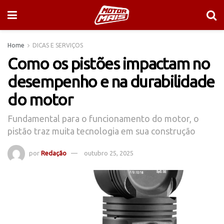
Home
DICAS E SERVIÇOS
Como os pistões impactam no
desempenho e na durabilidade
do motor
Fundamental para o funcionamento do motor, o
pistão traz muita tecnologia em sua construção
por
Redação
outubro 25, 2025