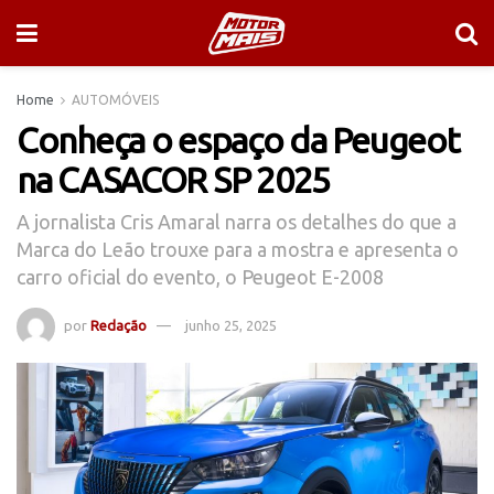
Home
AUTOMÓVEIS
Conheça o espaço da Peugeot
na CASACOR SP 2025
A jornalista Cris Amaral narra os detalhes do que a
Marca do Leão trouxe para a mostra e apresenta o
carro oficial do evento, o Peugeot E-2008
por
Redação
junho 25, 2025