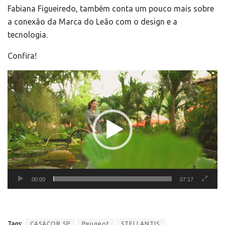
Fabiana Figueiredo, também conta um pouco mais sobre
a conexão da Marca do Leão com o design e a
tecnologia.
Confira!
Tocador
de
vídeo
00:00
07:17
Tags:
CASACOR SP
Peugeot
STELLANTIS