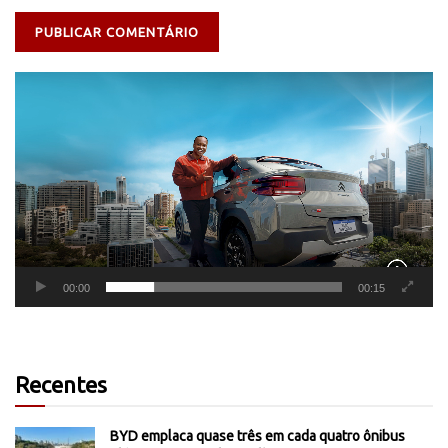
Tocador
de
vídeo
00:00
00:15
Recentes
BYD emplaca quase três em cada quatro ônibus