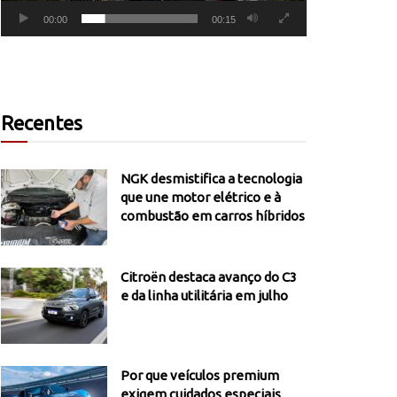
00:00
00:15
Recentes
NGK desmistifica a tecnologia
que une motor elétrico e à
combustão em carros híbridos
Citroën destaca avanço do C3
e da linha utilitária em julho
Por que veículos premium
exigem cuidados especiais