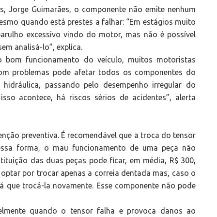
res, Jorge Guimarães, o componente não emite nenhum
mesmo quando está prestes a falhar: “Em estágios muito
barulho excessivo vindo do motor, mas não é possível
em analisá-lo”, explica.
 bom funcionamento do veículo, muitos motoristas
 com problemas pode afetar todos os componentes do
o hidráulica, passando pelo desempenho irregular do
sso acontece, há riscos sérios de acidentes”, alerta
nção preventiva. É recomendável que a troca do tensor
Dessa forma, o mau funcionamento de uma peça não
stituição das duas peças pode ficar, em média, R$ 300,
optar por trocar apenas a correia dentada mas, caso o
erá que trocá-la novamente. Esse componente não pode
velmente quando o tensor falha e provoca danos ao