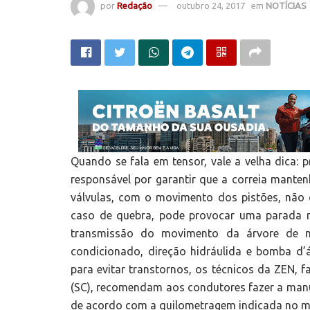
por
Redação
outubro 24, 2017
em
NOTÍCIAS
Quando se fala em tensor, vale a velha dica: p
responsável por garantir que a correia mante
válvulas, com o movimento dos pistões, não d
caso de quebra, pode provocar uma parada r
transmissão do movimento da árvore de ma
condicionado, direção hidráulida e bomba d’á
para evitar transtornos, os técnicos da ZEN, 
(SC), recomendam aos condutores fazer a manut
de acordo com a quilometragem indicada no man