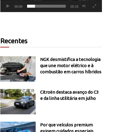
00:00
00:15
Recentes
NGK desmistifica a tecnologia
que une motor elétrico e à
combustão em carros híbridos
Citroën destaca avanço do C3
e da linha utilitária em julho
Por que veículos premium
exigem cuidados especiais