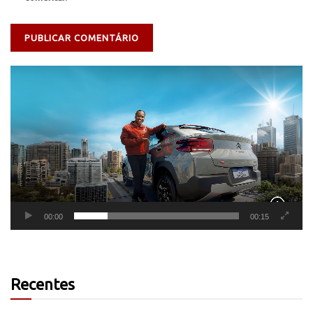
Tocador
de
vídeo
00:00
00:15
Recentes