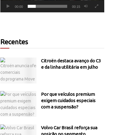
00:00
00:15
Recentes
Citroën destaca avanço do C3
e da linha utilitária em julho
Por que veículos premium
exigem cuidados especiais
com a suspensão?
Volvo Car Brasil reforça sua
posição no segmento