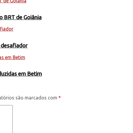
 o BRT de Goiânia
 desafiador
oduzidas em Betim
atórios são marcados com
*