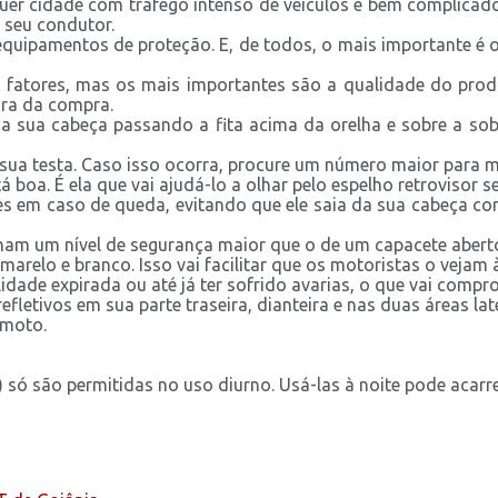
uer cidade com tráfego intenso de veículos é bem complicad
 seu condutor.
equipamentos de proteção. E, de todos, o mais importante é 
de fatores, mas os mais importantes são a qualidade do pro
ora da compra.
 da sua cabeça passando a fita acima da orelha e sobre a s
a sua testa. Caso isso ocorra, procure um número maior para 
tá boa. É ela que vai ajudá-lo a olhar pelo espelho retrovisor
tes em caso de queda, evitando que ele saia da sua cabeça com
onam um nível de segurança maior que o de um capacete abert
relo e branco. Isso vai facilitar que os motoristas o vejam à
idade expirada ou até já ter sofrido avarias, o que vai compr
efletivos em sua parte traseira, dianteira e nas duas áreas late
 moto.
) só são permitidas no uso diurno. Usá-las à noite pode acarr