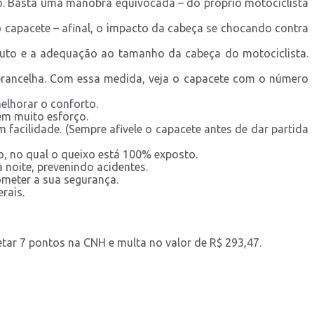
o. Basta uma manobra equivocada – do próprio motociclista
o capacete – afinal, o impacto da cabeça se chocando contra
duto e a adequação ao tamanho da cabeça do motociclista.
obrancelha. Com essa medida, veja o capacete com o número
melhorar o conforto.
 sem muito esforço.
 facilidade. (Sempre afivele o capacete antes de dar partida
o, no qual o queixo está 100% exposto.
 noite, prevenindo acidentes.
ometer a sua segurança.
rais.
etar 7 pontos na CNH e multa no valor de R$ 293,47.