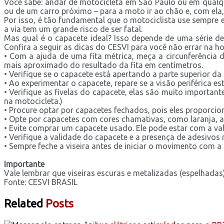
Você sabe: andar de motocicleta em São Paulo ou em qualq
ou de um carro próximo – para a moto ir ao chão e, com ela,
Por isso, é tão fundamental que o motociclista use sempre 
a via tem um grande risco de ser fatal.
Mas qual é o capacete ideal? Isso depende de uma série 
Confira a seguir as dicas do CESVI para você não errar na h
• Com a ajuda de uma fita métrica, meça a circunferência
mais aproximado do resultado da fita em centímetros.
• Verifique se o capacete está apertando a parte superior d
• Ao experimentar o capacete, repare se a visão periférica es
• Verifique as fivelas do capacete, elas são muito importan
na motocicleta.)
• Procure optar por capacetes fechados, pois eles proporci
• Opte por capacetes com cores chamativas, como laranja, ama
• Evite comprar um capacete usado. Ele pode estar com a val
• Verifique a validade do capacete e a presença de adesivos r
• Sempre feche a viseira antes de iniciar o movimento com a
Importante
Vale lembrar que viseiras escuras e metalizadas (espelhadas
Fonte: CESVI BRASIL
Related
Posts