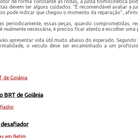
otor de forma constante às rodas, a junta homocinética pod
tas devem ter alguns cuidados. “É recomendável avaliar a ju
is pode indicar que chegou o momento da reparação”, afirma J
das periodicamente, essas peças, quando comprometidas, re
 realmente necessária, é preciso ficar atento e escolher uma
ão apresentar vida útil muito abaixo do esperado. Segundo S
rmalidade, o veículo deve ser encaminhado a um profissio
 o BRT de Goiânia
 desafiador