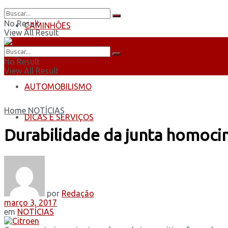
No Result
CAMINHÕES
View All Result
ÔNIBUS
No Result
View All Result
AUTOMOBILISMO
Home
NOTÍCIAS
DICAS E SERVIÇOS
Durabilidade da junta homoci
por
Redação
março 3, 2017
em
NOTÍCIAS