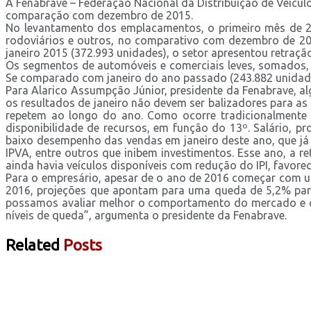
A Fenabrave – Federação Nacional da Distribuição de Veícu
comparação com dezembro de 2015.
No levantamento dos emplacamentos, o primeiro mês de 20
rodoviários e outros, no comparativo com dezembro de 20
janeiro 2015 (372.993 unidades), o setor apresentou retraçã
Os segmentos de automóveis e comerciais leves, somados,
Se comparado com janeiro do ano passado (243.882 unidade
Para Alarico Assumpção Júnior, presidente da Fenabrave, a
os resultados de janeiro não devem ser balizadores para as
repetem ao longo do ano. Como ocorre tradicionalmente
disponibilidade de recursos, em função do 13º. Salário, 
baixo desempenho das vendas em janeiro deste ano, que já
IPVA, entre outros que inibem investimentos. Esse ano, 
ainda havia veículos disponíveis com redução do IPI, favore
Para o empresário, apesar de o ano de 2016 começar com u
2016, projeções que apontam para uma queda de 5,2% par
possamos avaliar melhor o comportamento do mercado e o 
níveis de queda”, argumenta o presidente da Fenabrave.
Related
Posts