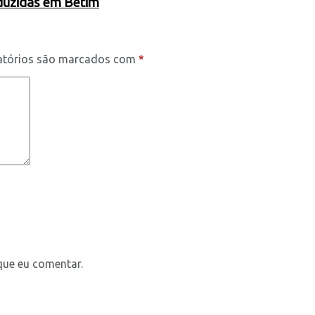
oduzidas em Betim
atórios são marcados com
*
que eu comentar.