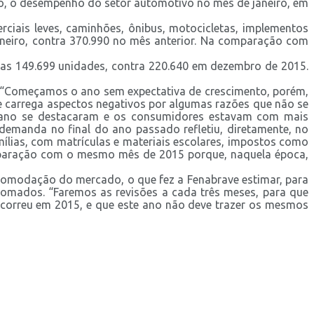
ro, o desempenho do setor automotivo no mês de janeiro, em
iais leves, caminhões, ônibus, motocicletas, implementos
neiro, contra 370.990 no mês anterior. Na comparação com
as 149.699 unidades, contra 220.640 em dezembro de 2015.
s. “Começamos o ano sem expectativa de crescimento, porém,
 e carrega aspectos negativos por algumas razões que não se
e ano se destacaram e os consumidores estavam com mais
demanda no final do ano passado refletiu, diretamente, no
lias, com matrículas e materiais escolares, impostos como
omparação com o mesmo mês de 2015 porque, naquela época,
comodação do mercado, o que fez a Fenabrave estimar, para
mados. “Faremos as revisões a cada três meses, para que
correu em 2015, e que este ano não deve trazer os mesmos