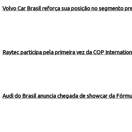
Volvo Car Brasil reforça sua posição no segmento 
Raytec participa pela primeira vez da COP Internati
Audi do Brasil anuncia chegada de showcar da Fórmu