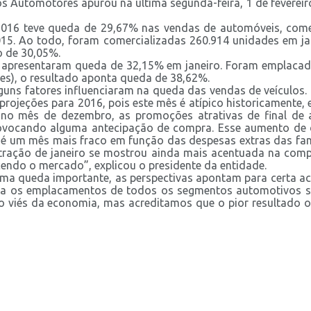
los Automotores apurou na última segunda-feira, 1 de feverei
16 teve queda de 29,67% nas vendas de automóveis, comerc
15. Ao todo, foram comercializadas 260.914 unidades em ja
o de 30,05%.
 apresentaram queda de 32,15% em janeiro. Foram emplacad
s), o resultado aponta queda de 38,62%.
lguns fatores influenciaram na queda das vendas de veículo
 projeções para 2016, pois este mês é atípico historicamente,
 no mês de dezembro, as promoções atrativas de final d
provocando alguma antecipação de compra. Esse aumento de 
 é um mês mais fraco em função das despesas extras das famí
a retração de janeiro se mostrou ainda mais acentuada na c
cendo o mercado”, explicou o presidente da entidade.
ma queda importante, as perspectivas apontam para certa a
a os emplacamentos de todos os segmentos automotivos so
viés da economia, mas acreditamos que o pior resultado o