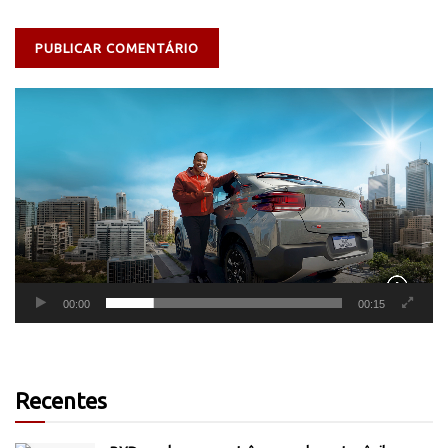
Tocador
de
vídeo
00:00
00:15
Recentes