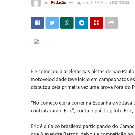
por
Redação
agosto 5, 2014
em
NOTÍCIAS
Ele começou a acelerar nas pistas de São Paulo 
motovelocidade teve início em campeonatos est
disputou pela primeira vez uma prova fora do Pa
“No começo ele ia correr na Espanha e voltava p
contrataram o Eric”, conta o pai do piloto Eric
Eric é o único brasileiro participando do Cam
que Alexandre Barros, deixou a competição no fi