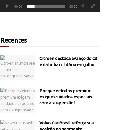
00:00
00:15
Recentes
Citroën destaca avanço do C3
e da linha utilitária em julho
Por que veículos premium
exigem cuidados especiais
com a suspensão?
Volvo Car Brasil reforça sua
posição no segmento