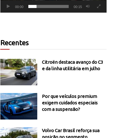
00:00
00:15
Recentes
Citroën destaca avanço do C3
e da linha utilitária em julho
Por que veículos premium
exigem cuidados especiais
com a suspensão?
Volvo Car Brasil reforça sua
posição no segmento