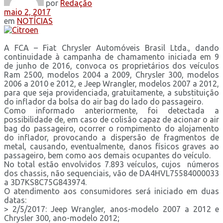
por
Redação
maio 2, 2017
em
NOTÍCIAS
A FCA – Fiat Chrysler Automóveis Brasil Ltda., dando
continuidade à campanha de chamamento iniciada em 9
de junho de 2016, convoca os proprietários dos veículos
Ram 2500, modelos 2004 a 2009, Chrysler 300, modelos
2006 a 2010 e 2012, e Jeep Wrangler, modelos 2007 a 2012,
para que seja providenciada, gratuitamente, a substituição
do inflador da bolsa do air bag do lado do passageiro.
Como informado anteriormente, foi detectada a
possibilidade de, em caso de colisão capaz de acionar o air
bag do passageiro, ocorrer o rompimento do alojamento
do inflador, provocando a dispersão de fragmentos de
metal, causando, eventualmente, danos físicos graves ao
passageiro, bem como aos demais ocupantes do veículo.
No total estão envolvidos 7.893 veículos, cujos números
dos chassis, não sequenciais, vão de DA4HVL75584000033
a 3D7KS8C75G843974.
O atendimento aos consumidores será iniciado em duas
datas:
> 2/5/2017: Jeep Wrangler, anos-modelo 2007 a 2012 e
Chrysler 300, ano-modelo 2012;