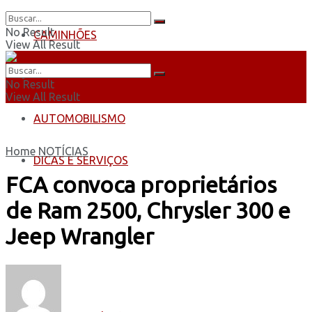
No Result
CAMINHÕES
View All Result
ÔNIBUS
No Result
View All Result
AUTOMOBILISMO
Home
NOTÍCIAS
DICAS E SERVIÇOS
FCA convoca proprietários
de Ram 2500, Chrysler 300 e
Jeep Wrangler