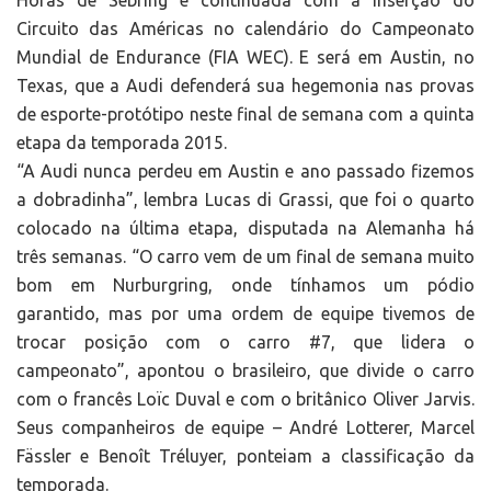
Horas de Sebring e continuada com a inserção do
Circuito das Américas no calendário do Campeonato
Mundial de Endurance (FIA WEC). E será em Austin, no
Texas, que a Audi defenderá sua hegemonia nas provas
de esporte-protótipo neste final de semana com a quinta
etapa da temporada 2015.
“A Audi nunca perdeu em Austin e ano passado fizemos
a dobradinha”, lembra Lucas di Grassi, que foi o quarto
colocado na última etapa, disputada na Alemanha há
três semanas. “O carro vem de um final de semana muito
bom em Nurburgring, onde tínhamos um pódio
garantido, mas por uma ordem de equipe tivemos de
trocar posição com o carro #7, que lidera o
campeonato”, apontou o brasileiro, que divide o carro
com o francês Loïc Duval e com o britânico Oliver Jarvis.
Seus companheiros de equipe – André Lotterer, Marcel
Fässler e Benoît Tréluyer, ponteiam a classificação da
temporada.