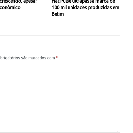
 crescendo, apesar
Fiat Pulse ultrapassa marca de
econômico
100 mil unidades produzidas em
Betim
*
brigatórios são marcados com