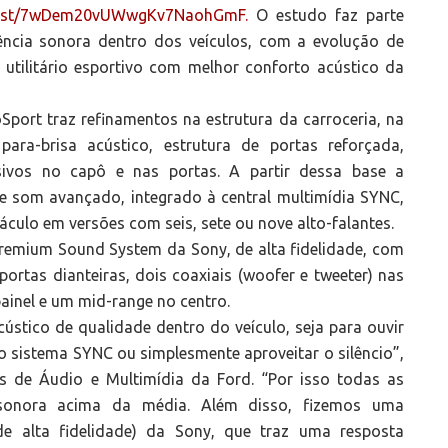
laylist/7wDem20vUWwgKv7NaohGmF.
O estudo faz parte
ência sonora dentro dos veículos, com a evolução de
 utilitário esportivo com melhor conforto acústico da
oSport traz refinamentos na estrutura da carroceria, na
ara-brisa acústico, estrutura de portas reforçada,
rsivos no capô e nas portas. A partir dessa base a
e som avançado, integrado à central multimídia SYNC,
culo em versões com seis, sete ou nove alto-falantes.
Premium Sound System da Sony, de alta fidelidade, com
portas dianteiras, dois coaxiais (woofer e tweeter) nas
painel e um mid-range no centro.
stico de qualidade dentro do veículo, seja para ouvir
 sistema SYNC ou simplesmente aproveitar o silêncio”,
s de Áudio e Multimídia da Ford. “Por isso todas as
sonora acima da média. Além disso, fizemos uma
(de alta fidelidade) da Sony, que traz uma resposta