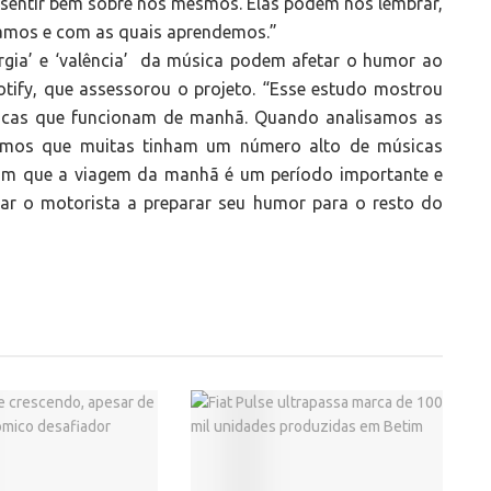
r sentir bem sobre nós mesmos. Elas podem nos lembrar,
eramos e com as quais aprendemos.”
gia’ e ‘valência’ da música podem afetar o humor ao
tify, que assessorou o projeto. “Esse estudo mostrou
éticas que funcionam de manhã. Quando analisamos as
brimos que muitas tinham um número alto de músicas
aram que a viagem da manhã é um período importante e
r o motorista a preparar seu humor para o resto do