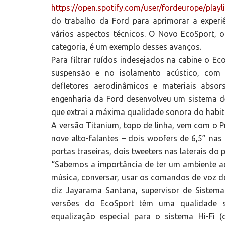
https://open.spotify.com/user/fordeurope/p
do trabalho da Ford para aprimorar a experi
vários aspectos técnicos. O Novo EcoSport, o
categoria, é um exemplo desses avanços.
Para filtrar ruídos indesejados na cabine o Ec
suspensão e no isolamento acústico, com p
defletores aerodinâmicos e materiais abso
engenharia da Ford desenvolveu um sistema d
que extrai a máxima qualidade sonora do habitá
A versão Titanium, topo de linha, vem com o 
nove alto-falantes – dois woofers de 6,5” nas 
portas traseiras, dois tweeters nas laterais do 
“Sabemos a importância de ter um ambiente acú
música, conversar, usar os comandos de voz do
diz Jayarama Santana, supervisor de Sistema
versões do EcoSport têm uma qualidade 
equalização especial para o sistema Hi-Fi 