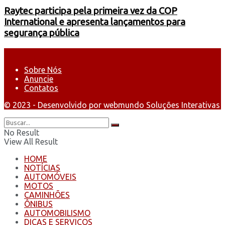
Raytec participa pela primeira vez da COP
International e apresenta lançamentos para
segurança pública
Sobre Nós
Anuncie
Contatos
© 2023 - Desenvolvido por webmundo Soluções Interativas
No Result
View All Result
HOME
NOTÍCIAS
AUTOMÓVEIS
MOTOS
CAMINHÕES
ÔNIBUS
AUTOMOBILISMO
DICAS E SERVIÇOS