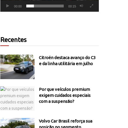
00:00
00:15
Recentes
Citroën destaca avanço do C3
e da linha utilitária em julho
Por que veículos premium
exigem cuidados especiais
com a suspensão?
Volvo Car Brasil reforça sua
posição no segmento