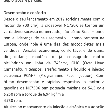
duplo (total e parcial).
Desempenho e conforto
Desde o seu lançamento em 2012 (originalmente com o
motor de 700 cm³), a crossover NC750X se tornou um
verdadeiro sucesso no mercado, não só no Brasil – onde
tem a liderança de seu segmento – como também na
Europa, onde hoje é uma das dez motocicletas mais
vendidas. Versátil, econômica, confortável e de ótima
dirigibilidade, mantém o já consagrado motor
bicilíndrico em linha de 745cm³, OHC (Over Head
Camshaft), 4 tempos, arrefecimento a líquido e injeção
eletrônica PGM-FI (Programmed Fuel Injection). Com
ótimo desempenho e rápidas respostas, o motor a
gasolina da NC750X tem potência máxima de 54,5 cv a
6.250 rpm e torque de 6,94 kgf.m a
4.750 rpm.
Ajustes no mapeamento da injeção eletrônica e a adoção