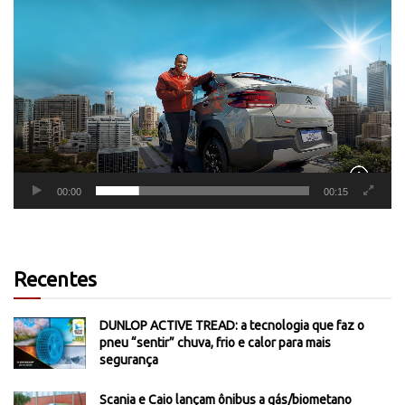
Tocador
de
vídeo
00:00
00:15
Recentes
DUNLOP ACTIVE TREAD: a tecnologia que faz o
pneu “sentir” chuva, frio e calor para mais
segurança
Scania e Caio lançam ônibus a gás/biometano