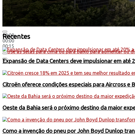
00:00
Recentes
00:00
00:15
Use as setas para cima ou para baixo para aumentar ou di
Expansão de Data Centers deve impulsionar em até 
Citroën oferece condições especiais para Aircross e 
Oeste da Bahia será o próximo destino da maior exp
Como a invenção do pneu por John Boyd Dunlop trans