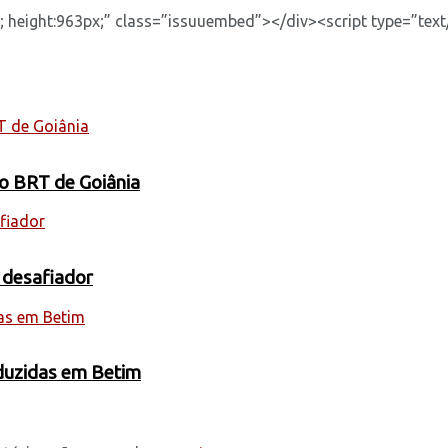
height:963px;” class=”issuuembed”></div><script type=”text/
 o BRT de Goiânia
 desafiador
oduzidas em Betim