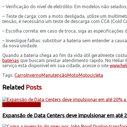
– Verificação do nível de eletrólito: Em modelos não selado
– Teste de carga: com a moto desligada, utilize um multímetr
tensão, é necessário um teste de descarga com CCA (Cold C
– Escolha correta: em caso de troca, siga as especificações 
– Investigue falhas: substituir a bateria sem entender a c
da nova unidade.
Quando a bateria chega ao fim da vida útil geralmente costu
baterias
que buscam prestar atendimento rápido. No Heliar Exp
serviço está disponível em sua cidade, acesse o site
www.hel
Tags:
Carro
Inverno
Manutenção
Moto
Motocicleta
Related
Posts
DICAS E SERVIÇOS
Expansão de Data Centers deve impulsionar em até 