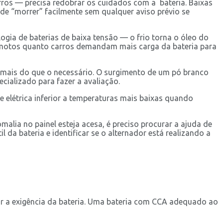
os — precisa redobrar os cuidados com a bateria. Baixas
e “morrer” facilmente sem qualquer aviso prévio se
ogia de baterias de baixa tensão — o frio torna o óleo do
o motos quanto carros demandam mais carga da bateria para
ne mais do que o necessário. O surgimento de um pó branco
cializado para fazer a avaliação.
elétrica inferior a temperaturas mais baixas quando
alia no painel esteja acesa, é preciso procurar a ajuda de
l da bateria e identificar se o alternador está realizando a
or a exigência da bateria. Uma bateria com CCA adequado ao