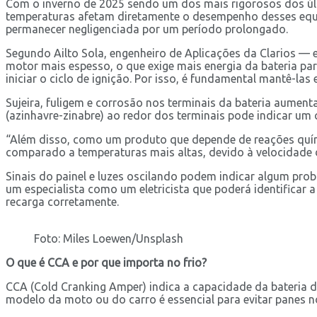
Com o inverno de 2025 sendo um dos mais rigorosos dos úl
temperaturas afetam diretamente o desempenho desses equip
permanecer negligenciada por um período prolongado.
Segundo Ailto Sola, engenheiro de Aplicações da Clarios — e
motor mais espesso, o que exige mais energia da bateria p
iniciar o ciclo de ignição. Por isso, é fundamental mantê-la
Sujeira, fuligem e corrosão nos terminais da bateria aument
(azinhavre-zinabre) ao redor dos terminais pode indicar um c
“Além disso, como um produto que depende de reações quími
comparado a temperaturas mais altas, devido à velocidade da
Sinais do painel e luzes oscilando podem indicar algum prob
um especialista como um eletricista que poderá identificar a 
recarga corretamente.
Foto: Miles Loewen/Unsplash
O que é CCA e por que importa no frio?
CCA (Cold Cranking Amper) indica a capacidade da bateria d
modelo da moto ou do carro é essencial para evitar panes n