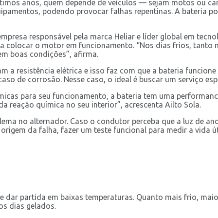
timos anos, quem depende de veículos — sejam motos ou carr
amentos, podendo provocar falhas repentinas. A bateria pod
mpresa responsável pela marca Heliar e líder global em tecnol
ara colocar o motor em funcionamento. “Nos dias frios, tant
s em boas condições”, afirma.
am a resistência elétrica e isso faz com que a bateria funcio
aso de corrosão. Nesse caso, o ideal é buscar um serviço espe
cas para seu funcionamento, a bateria tem uma performance 
 reação química no seu interior”, acrescenta Ailto Sola.
lema no alternador. Caso o condutor perceba que a luz de anom
origem da falha, fazer um teste funcional para medir a vida úti
e dar partida em baixas temperaturas. Quanto mais frio, mai
os dias gelados.