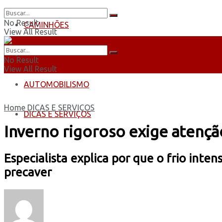
No Result
CAMINHÕES
View All Result
ÔNIBUS
No Result
View All Result
AUTOMOBILISMO
Home
DICAS E SERVIÇOS
DICAS E SERVIÇOS
Inverno rigoroso exige atenç
Especialista explica por que o frio int
precaver