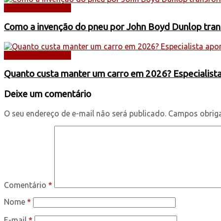
DICAS E SERVIÇOS
Como a invenção do pneu por John Boyd Dunlop trans
DICAS E SERVIÇOS
Quanto custa manter um carro em 2026? Especialist
Deixe um comentário
O seu endereço de e-mail não será publicado.
Campos obrig
Comentário
*
Nome
*
E-mail
*