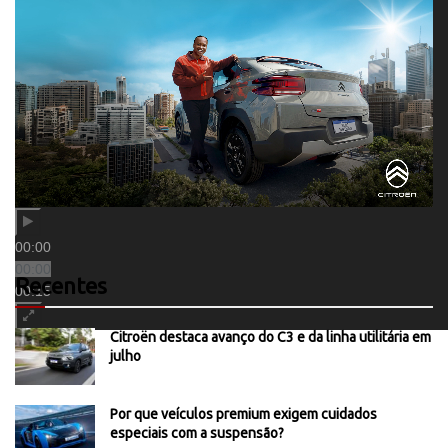
00:00
00:00
Recentes
00:15
Citroën destaca avanço do C3 e da linha utilitária em
julho
Por que veículos premium exigem cuidados
especiais com a suspensão?