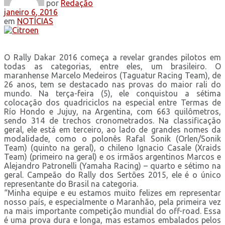
por
Redação
janeiro 6, 2016
em
NOTÍCIAS
O Rally Dakar 2016 começa a revelar grandes pilotos em
todas as categorias, entre eles, um brasileiro. O
maranhense Marcelo Medeiros (Taguatur Racing Team), de
26 anos, tem se destacado nas provas do maior rali do
mundo. Na terça-feira (5), ele conquistou a sétima
colocação dos quadriciclos na especial entre Termas de
Río Hondo e Jujuy, na Argentina, com 663 quilômetros,
sendo 314 de trechos cronometrados. Na classificação
geral, ele está em terceiro, ao lado de grandes nomes da
modalidade, como o polonês Rafal Sonik (Orlen/Sonik
Team) (quinto na geral), o chileno Ignacio Casale (Xraids
Team) (primeiro na geral) e os irmãos argentinos Marcos e
Alejandro Patronelli (Yamaha Racing) – quarto e sétimo na
geral. Campeão do Rally dos Sertões 2015, ele é o único
representante do Brasil na categoria.
“Minha equipe e eu estamos muito felizes em representar
nosso país, e especialmente o Maranhão, pela primeira vez
na mais importante competição mundial do off-road. Essa
é uma prova dura e longa, mas estamos embalados pelos