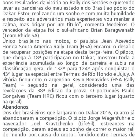
bons resultados da vitória no Rally dos Sertões e querendo
levar as bandeiras do meu estado e do Brasil ao pódio do
Dakar. Estou realizando um sonho e com muita humildade
e respeito aos adversários mais experientes vou manter a
calma, mas brigar por um título”, comenta Medeiros. O
vencedor da etapa foi o sul-africano Brian Baragwanath
(Team Rhide SA).
Único brasileiro nas motos, o paulista Jean Azevedo
Honda South America Rally Team (HSA) encarou o desafio
de recuperar posições na etapa desta terça-feira. O piloto,
que chega à 18ª participação no Dakar, mostrou toda a
experiência acumulada ao longo da carreira e subiu na
classificação geral de 132º para 124º após conquistar o
43º lugar na especial entre Termas de Río Hondo e Jujuy. A
vitória ficou com o argentino Kevin Benavides (HSA Rally
Team) – segundo na geral, considerado uma das
revelações da 38ª edição da prova. O português Paulo
Gonçalves (Team HRC) ficou com o terceiro lugar (quarto
na geral).
Abandonos
Dos dez brasileiros que largaram no Dakar 2016, quatro já
abandonaram a competição. O piloto Jorge Wagenfuhr e o
navegador Joel Kravtchenko (LifeSil), estreantes na
competição, deram adeus ao sonho de correr o maior rali
do mundo por causa do motor fundido entre Termas de