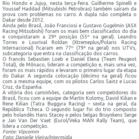
Río Hondo e Jujuy, nesta terça-feira. Guilherme Spinelli e
Youssef Haddad (Mitsubishi Petrobras) também saíram da
prova com problemas no carro. A dupla não completa o
Dakar desde 2012.
Ainda pelo Brasil, João Franciosi e Gustavo Gugelmin (ASX
Racing Mitsubishi) foram os mais bem classificados do dia
e conquistaram a 29ª posição (55º na geral). Leandro
Torres e Lourival Roldan (Xtremeplus/Polaris Racing
Internacional) ficaram em 77º (79ª na geral) nos UTVs,
subcategoria que entra na classificação dos carros.
O francês Sebastien Loeb e Daniel Elena (Team Peugeot
Total), de Mônaco, lideram a competição e, mais uma vez,
foram os mais rápidos e levaram o primeiro lugar da etapa
do Dakar. A segunda colocação (décimo na geral) ficou
com a mesma equipe, com os pilotos Carlos Sainz e Lucas
Cruz, da Espanha.
A vitória dos caminhões, categoria sem competidores do
Brasil, ficou com a equipe de Martin Kolomy, David Kilian e
Rene Kilian (Tatra Buggyra Racing) – sexta na geral, da
República Tcheca. O segundo lugar foi do trio composto
pelo holandês Hans Stacey e pelos belgas Bruynkens Serge
e Jan Van Der Vaet (Eurol/Veka MAN Rally Team), que
lidera a competição.
Fonte: Vipcomm
Foto: Danielle Vieira/Intermídia