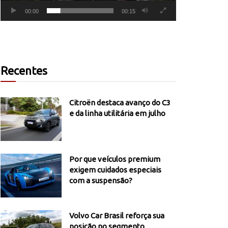
00:00
00:15
Recentes
Citroën destaca avanço do C3
e da linha utilitária em julho
Por que veículos premium
exigem cuidados especiais
com a suspensão?
Volvo Car Brasil reforça sua
posição no segmento