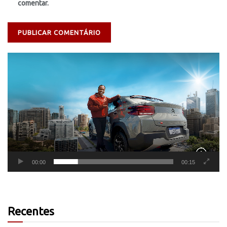
comentar.
Tocador
de
vídeo
00:00
00:15
Recentes