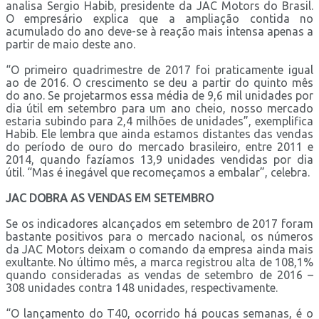
analisa Sergio Habib, presidente da JAC Motors do Brasil.
O empresário explica que a ampliação contida no
acumulado do ano deve-se à reação mais intensa apenas a
partir de maio deste ano.
“O primeiro quadrimestre de 2017 foi praticamente igual
ao de 2016. O crescimento se deu a partir do quinto mês
do ano. Se projetarmos essa média de 9,6 mil unidades por
dia útil em setembro para um ano cheio, nosso mercado
estaria subindo para 2,4 milhões de unidades”, exemplifica
Habib. Ele lembra que ainda estamos distantes das vendas
do período de ouro do mercado brasileiro, entre 2011 e
2014, quando fazíamos 13,9 unidades vendidas por dia
útil. “Mas é inegável que recomeçamos a embalar”, celebra.
JAC DOBRA AS VENDAS EM SETEMBRO
Se os indicadores alcançados em setembro de 2017 foram
bastante positivos para o mercado nacional, os números
da JAC Motors deixam o comando da empresa ainda mais
exultante. No último mês, a marca registrou alta de 108,1%
quando consideradas as vendas de setembro de 2016 –
308 unidades contra 148 unidades, respectivamente.
“O lançamento do T40, ocorrido há poucas semanas, é o