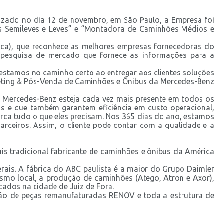
izado no dia 12 de novembro, em São Paulo, a Empresa foi
s Semileves e Leves” e “Montadora de Caminhões Médios e
tica), que reconhece as melhores empresas fornecedoras do
la pesquisa de mercado que fornece as informações para a
estamos no caminho certo ao entregar aos clientes soluções
keting & Pós-Venda de Caminhões e Ônibus da Mercedes-Benz
a Mercedes-Benz esteja cada vez mais presente em todos os
os e que também garantem eficiência em custo operacional,
marca tudo o que eles precisam. Nos 365 dias do ano, estamos
rceiros. Assim, o cliente pode contar com a qualidade e a
is tradicional fabricante de caminhões e ônibus da América
is. A fábrica do ABC paulista é a maior do Grupo Daimler
mo local, a produção de caminhões (Atego, Atron e Axor),
cados na cidade de Juiz de Fora.
ão de peças remanufaturadas RENOV e toda a estrutura de