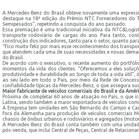
A Mercedes-Benz do Brasil obteve novamente uma expressi
destaque na 18ª edição do Prêmio NTC Fornecedores do Tr
Semipesados”, repetindo a conquista do ano passado.
Essa premiação é uma tradicional iniciativa da NTC&Logís
transporte rodoviário de cargas do ano. Para tanto, con
construção dos indicadores, tanto para o setor, quanto par
“Fico muito feliz por mais esse reconhecimento dos transp
que atendem cada uma de suas necessidades e novas demand
do Brasil.
De acordo com o executivo, o recente aumento do portfóli
momentos da vida dos clientes. “Oferecemos a eles soluçõ
produtividade e durabilidade ao longo de toda a vida útil”,
ao seu lado em todo o País, por meio da Rede de Concessi
confiabilidade típicas da Mercedes-Benz, o que assegura sua
Maior fabricante de veículos comerciais do Brasil e da Améri
Próxima de completar 60 anos de atuação no País, o que ir
Latina, sendo também a maior exportadora de veículos come
A Empresa tem unidades em São Bernardo do Campo e Campi
fora da Alemanha para produção de veículos comerciais M
chassis de ônibus urbanos e rodoviários e agregados (motor
A Mercedes-Benz do Brasil conta também com uma unidade 
pós-venda, que inclui Central de Peças, Central de Relaciona