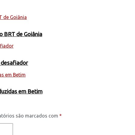
 o BRT de Goiânia
 desafiador
oduzidas em Betim
atórios são marcados com
*