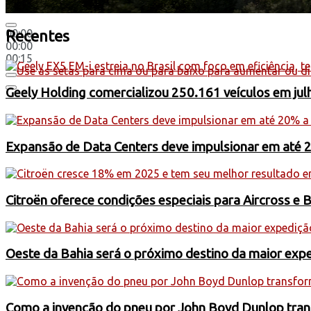
00:00
Recentes
00:00
00:15
Use as setas para cima ou para baixo para aumentar ou di
Geely Holding comercializou 250.161 veículos em jul
Expansão de Data Centers deve impulsionar em até 
Citroën oferece condições especiais para Aircross e 
Oeste da Bahia será o próximo destino da maior exp
Como a invenção do pneu por John Boyd Dunlop trans