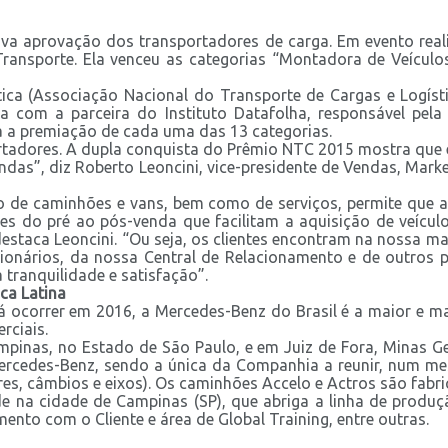
va aprovação dos transportadores de carga. Em evento real
ansporte. Ela venceu as categorias “Montadora de Veículo
tica (Associação Nacional do Transporte de Cargas e Logís
ta com a parceira do Instituto Datafolha, responsável pe
a a premiação de cada uma das 13 categorias.
ortadores. A dupla conquista do Prêmio NTC 2015 mostra que 
as”, diz Roberto Leoncini, vice-presidente de Vendas, Mar
o de caminhões e vans, bem como de serviços, permite que 
es do pré ao pós-venda que facilitam a aquisição de veícul
 destaca Leoncini. “Ou seja, os clientes encontram na nossa 
onários, da nossa Central de Relacionamento e de outros pa
 tranquilidade e satisfação”.
ca Latina
á ocorrer em 2016, a Mercedes-Benz do Brasil é a maior e ma
rciais.
nas, no Estado de São Paulo, e em Juiz de Fora, Minas Gera
ercedes-Benz, sendo a única da Companhia a reunir, num mes
es, câmbios e eixos). Os caminhões Accelo e Actros são fabri
na cidade de Campinas (SP), que abriga a linha de produç
mento com o Cliente e área de Global Training, entre outras.