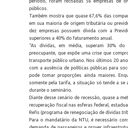
período, foram fechadas 56 empresas de ôn
públicos.
Também mostra que quase 67,6% das companhi
em sua maioria de origem tributária ou previ
dez empresas possuem dívida com a Previdê
superiores a 40% do faturamento anual.
“As dívidas, em média, superam 30% do 
preocupante, que expõe uma crise que compro
transporte público urbano. Nos últimos 20 an
com a ausência de políticas públicas para soc
pode tomar proporções ainda maiores. Enqu
somente pela tarifa, a situação só tende a se
durante o seminário.
Diante desse cenário de recessão, quase a m
recuperação fiscal nas esferas federal, estadua
Refis (programa de renegociação de dívidas trib
Para o mandatário da NTU, é necessário const
demanda de passageiros e prover infraestrut