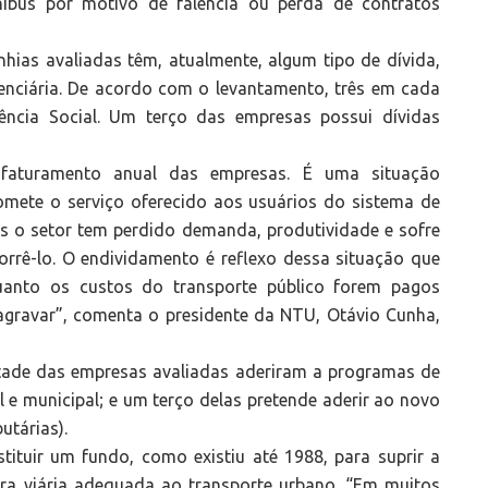
ibus por motivo de falência ou perda de contratos
as avaliadas têm, atualmente, algum tipo de dívida,
denciária. De acordo com o levantamento, três em cada
ncia Social. Um terço das empresas possui dívidas
faturamento anual das empresas. É uma situação
mete o serviço oferecido aos usuários do sistema de
os o setor tem perdido demanda, produtividade e sofre
orrê-lo. O endividamento é reflexo dessa situação que
anto os custos do transporte público forem pagos
 agravar”, comenta o presidente da NTU, Otávio Cunha,
etade das empresas avaliadas aderiram a programas de
l e municipal; e um terço delas pretende aderir ao novo
utárias).
ituir um fundo, como existiu até 1988, para suprir a
ura viária adequada ao transporte urbano. “Em muitos