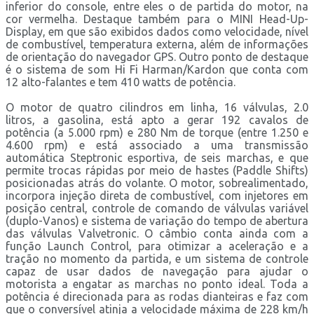
inferior do console, entre eles o de partida do motor, na
cor vermelha. Destaque também para o MINI Head-Up-
Display, em que são exibidos dados como velocidade, nível
de combustível, temperatura externa, além de informações
de orientação do navegador GPS. Outro ponto de destaque
é o sistema de som Hi Fi Harman/Kardon que conta com
12 alto-falantes e tem 410 watts de potência.
O motor de quatro cilindros em linha, 16 válvulas, 2.0
litros, a gasolina, está apto a gerar 192 cavalos de
potência (a 5.000 rpm) e 280 Nm de torque (entre 1.250 e
4.600 rpm) e está associado a uma transmissão
automática Steptronic esportiva, de seis marchas, e que
permite trocas rápidas por meio de hastes (Paddle Shifts)
posicionadas atrás do volante. O motor, sobrealimentado,
incorpora injeção direta de combustível, com injetores em
posição central, controle de comando de válvulas variável
(duplo-Vanos) e sistema de variação do tempo de abertura
das válvulas Valvetronic. O câmbio conta ainda com a
função Launch Control, para otimizar a aceleração e a
tração no momento da partida, e um sistema de controle
capaz de usar dados de navegação para ajudar o
motorista a engatar as marchas no ponto ideal. Toda a
potência é direcionada para as rodas dianteiras e faz com
que o conversível atinja a velocidade máxima de 228 km/h