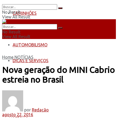
No Result
CAMINHÕES
View All Result
ÔNIBUS
No Result
View All Result
AUTOMOBILISMO
Home
NOTÍCIAS
DICAS E SERVIÇOS
Nova geração do MINI Cabrio
estreia no Brasil
por
Redação
agosto 22, 2016