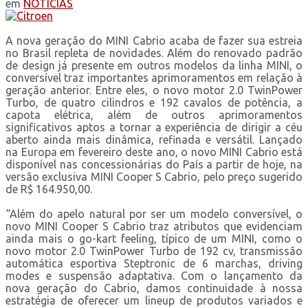
em
NOTÍCIAS
A nova geração do MINI Cabrio acaba de fazer sua estreia
no Brasil repleta de novidades. Além do renovado padrão
de design já presente em outros modelos da linha MINI, o
conversível traz importantes aprimoramentos em relação à
geração anterior. Entre eles, o novo motor 2.0 TwinPower
Turbo, de quatro cilindros e 192 cavalos de potência, a
capota elétrica, além de outros aprimoramentos
significativos aptos a tornar a experiência de dirigir a céu
aberto ainda mais dinâmica, refinada e versátil. Lançado
na Europa em fevereiro deste ano, o novo MINI Cabrio está
disponível nas concessionárias do País a partir de hoje, na
versão exclusiva MINI Cooper S Cabrio, pelo preço sugerido
de R$ 164.950,00.
“Além do apelo natural por ser um modelo conversível, o
novo MINI Cooper S Cabrio traz atributos que evidenciam
ainda mais o go-kart feeling, típico de um MINI, como o
novo motor 2.0 TwinPower Turbo de 192 cv, transmissão
automática esportiva Steptronic de 6 marchas, driving
modes e suspensão adaptativa. Com o lançamento da
nova geração do Cabrio, damos continuidade à nossa
estratégia de oferecer um lineup de produtos variados e